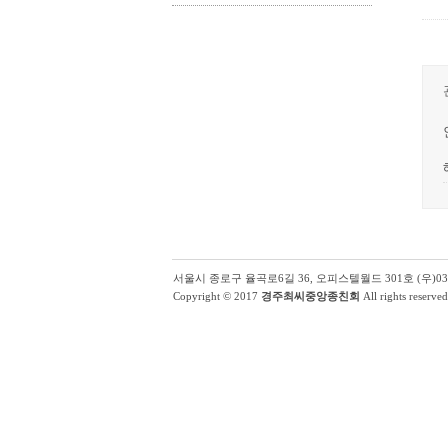
서울시 종로구 율곡로6길 36, 오피스텔월드 301호 (우)03131 | (
Copyright © 2017
경주최씨중앙종친회
All rights reserved