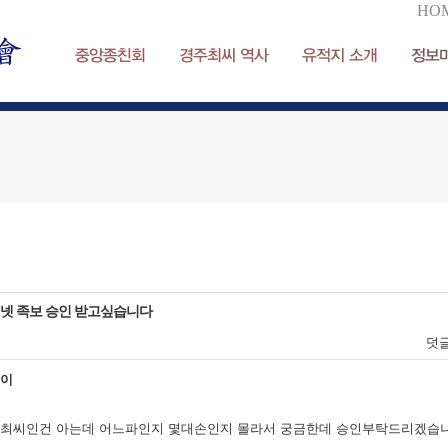
HO
중앙종친회
경주최씨 역사
유적지 소개
정보
넷 족보 승인 받고싶습니다
덧
케이
최씨인건 아는데 어느파인지 몇대손인지 몰라서 궁금한데 승인부탁드리겠습