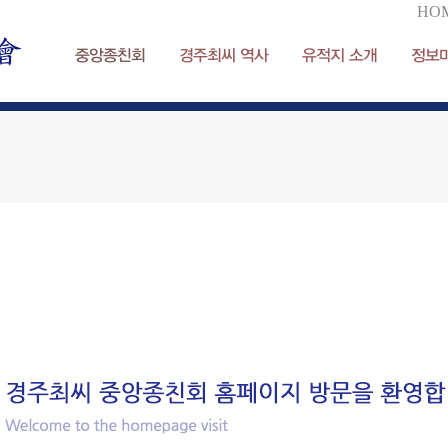
HO
중앙종친회
경주최씨 역사
유적지 소개
정보