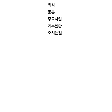
회칙
종훈
주요사업
기부현황
오시는길