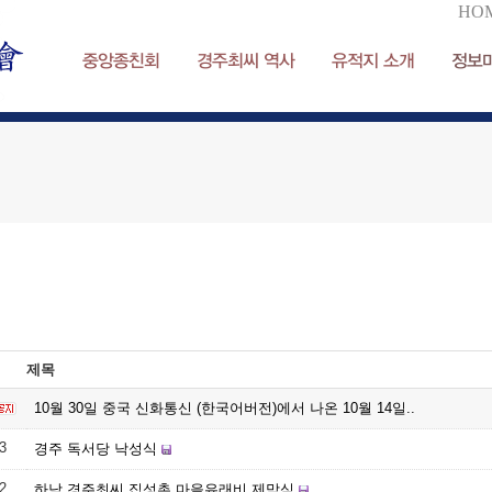
HO
중앙종친회
경주최씨 역사
유적지 소개
정보
제목
10월 30일 중국 신화통신 (한국어버전)에서 나온 10월 14일..
3
경주 독서당 낙성식
2
하남 경주최씨 집성촌 마을유래비 제막식