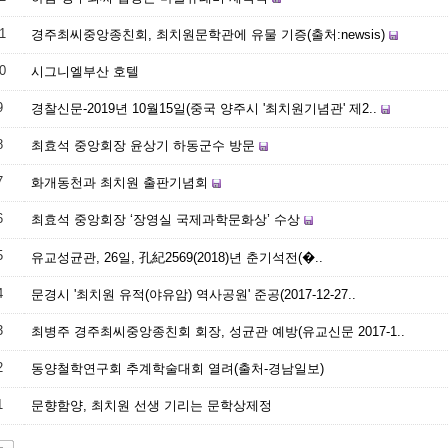
1
경주최씨중앙종친회, 최치원문학관에 유물 기증(출처:newsis)
0
시그니엘부산 호텔
9
경찰신문-2019년 10월15일(중국 양주시 '최치원기념관' 제2..
8
최효석 중앙회장 윤상기 하동군수 방문
7
화개동천과 최치원 출판기념회
6
최효석 중앙회장 ‘장영실 국제과학문화상’ 수상
5
유교성균관, 26일, 孔紀2569(2018)년 춘기석전(�..
4
문경시 '최치원 유적(야유암) 역사공원' 준공(2017-12-27..
3
최병주 경주최씨중앙종친회 회장, 성균관 예방(유교신문 2017-1..
2
동양철학연구회 추계학술대회 열려(출처-경남일보)
1
문향함양, 최치원 선생 기리는 문학상제정