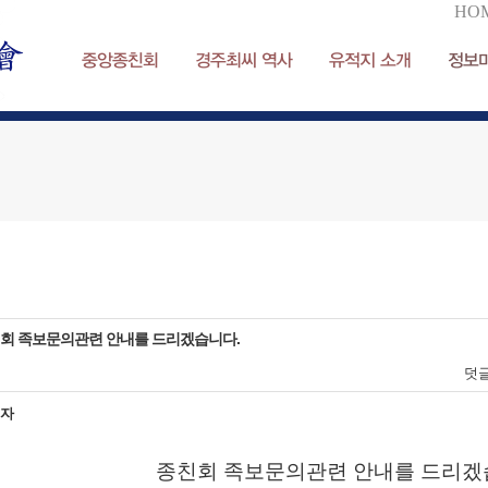
HO
중앙종친회
경주최씨 역사
유적지 소개
정보
회 족보문의관련 안내를 드리겠습니다.
덧
리자
종친회 족보문의관련 안내를 드리겠