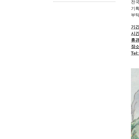
전국
기획
부탁
기간
시간
휴관
장소
Tel