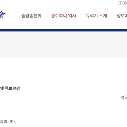
HO
중앙종친회
경주최씨 역사
유적지 소개
정보
넷 족보 승인
덧
앋
드립니다.