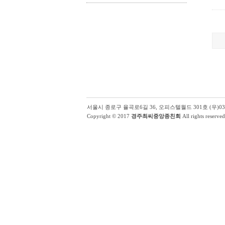
서울시 종로구 율곡로6길 36, 오피스텔월드 301호 (우)03131 | (
Copyright © 2017
경주최씨중앙종친회
All rights reserved