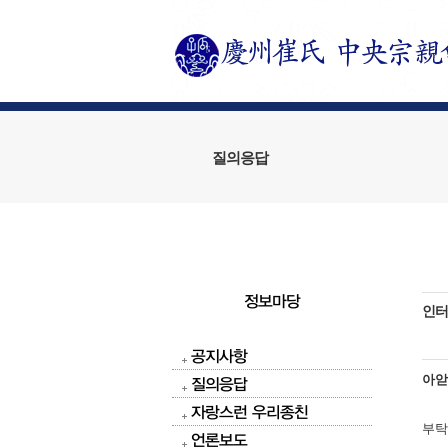
질의응답
정보마당
인터
공지사항
아
질의응답
자랑스런 우리종친
부탁
언론보도