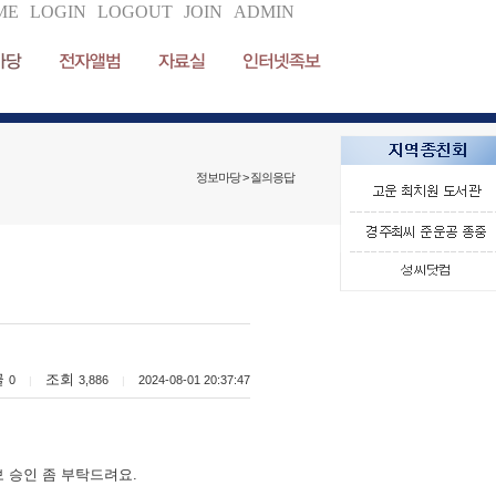
ME
LOGIN
LOGOUT
JOIN
ADMIN
마당
전자앨범
자료실
인터넷족보
정보마당 > 질의응답
글
조회
0
3,886
2024-08-01 20:37:47
|
|
 승인 좀 부탁드려요.