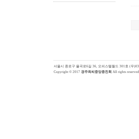
서울시 종로구 율곡로6길 36, 오피스텔월드 301호 (우)03131 | (
Copyright © 2017
경주최씨중앙종친회
All rights reserved