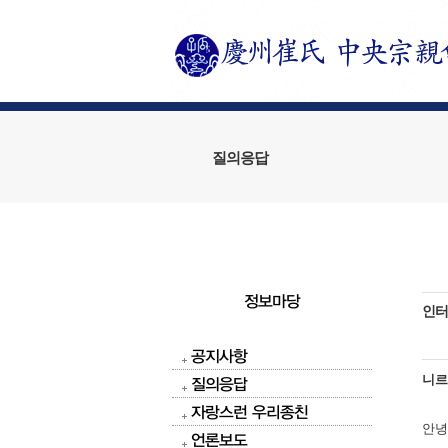
질의응답
정보마당
인터
공지사항
니
질의응답
자랑스런 우리종친
안녕
언론보도