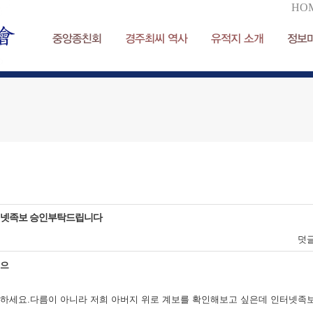
HO
중앙종친회
경주최씨 역사
유적지 소개
정보
넷족보 승인부탁드립니다
덧
르으
하세요.다름이 아니라 저희 아버지 위로 계보를 확인해보고 싶은데 인터넷족보